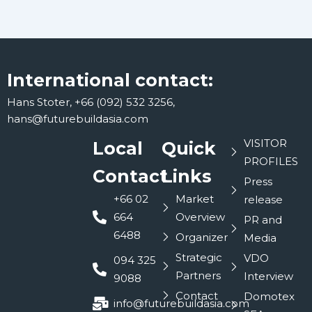
International contact:
Hans Stoter, +66 (092) 532 3256,
hans@futurebuildasia.com
VISITOR
Local
Quick
PROFILES
Contact
Links
Press
+66 02
Market
release
664
Overview
PR and
6488
Organizer
Media
Strategic
VDO
094 325
Partners
Interview
9088
Contact
Domotex
info@futurebuildasia.com