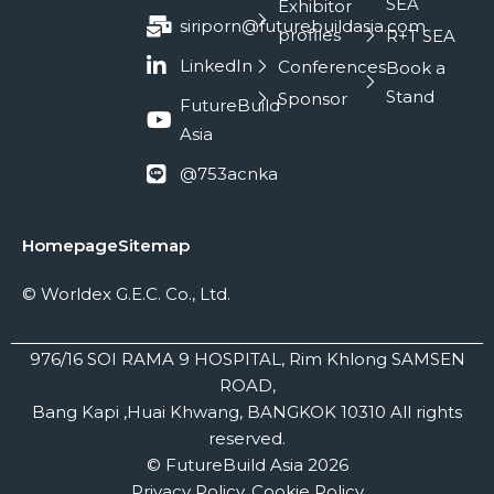
SEA
Exhibitor
siriporn@futurebuildasia.com
profiles
R+T SEA
LinkedIn
Conferences
Book a
Stand
Sponsor
FutureBuild
Asia
@753acnka
Homepage
Sitemap
© Worldex G.E.C. Co., Ltd.
976/16 SOI RAMA 9 HOSPITAL, Rim Khlong SAMSEN
ROAD,
Bang Kapi ,Huai Khwang, BANGKOK 10310 All rights
reserved.
© FutureBuild Asia 2026
Privacy Policy, Cookie Policy