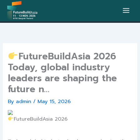
Skip
to
content
FutureBuildAsia 2026
Today, global industry
leaders are shaping the
future n…
By
admin
/
May 15, 2026
FutureBuildAsia 2026