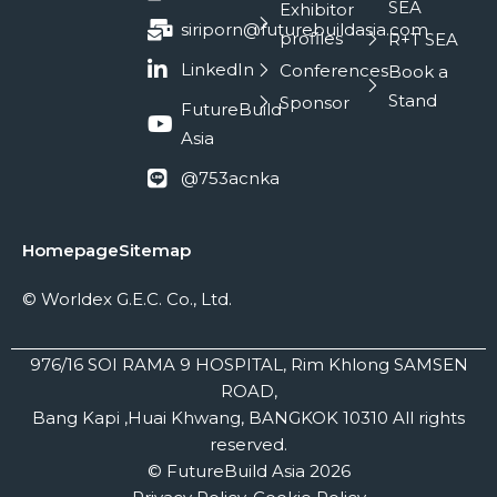
SEA
Exhibitor
siriporn@futurebuildasia.com
profiles
R+T SEA
LinkedIn
Conferences
Book a
Stand
Sponsor
FutureBuild
Asia
@753acnka
Homepage
Sitemap
© Worldex G.E.C. Co., Ltd.
976/16 SOI RAMA 9 HOSPITAL, Rim Khlong SAMSEN
ROAD,
Bang Kapi ,Huai Khwang, BANGKOK 10310 All rights
reserved.
© FutureBuild Asia 2026