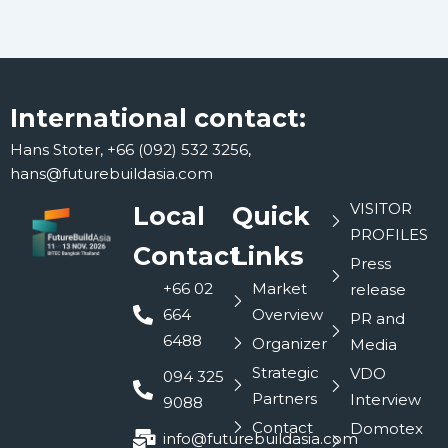
International contact:
Hans Stoter, +66 (092) 532 3256,
hans@futurebuildasia.com
VISITOR
Local
Quick
PROFILES
Contact
Links
Press
+66 02
Market
release
664
Overview
PR and
6488
Organizer
Media
Strategic
VDO
094 325
Partners
Interview
9088
Contact
Domotex
info@futurebuildasia.com