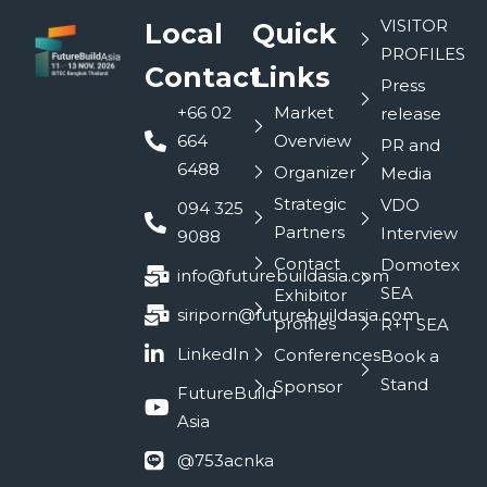
VISITOR
Local
Quick
PROFILES
Contact
Links
Press
+66 02
Market
release
664
Overview
PR and
6488
Organizer
Media
Strategic
VDO
094 325
Partners
Interview
9088
Contact
Domotex
info@futurebuildasia.com
SEA
Exhibitor
siriporn@futurebuildasia.com
profiles
R+T SEA
LinkedIn
Conferences
Book a
Stand
Sponsor
FutureBuild
Asia
@753acnka