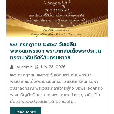
๒๘ กรกฎาคม ๒๕๖๙ วันเฉลิม
พระชนมพรรษา พระบาทสมเด็จพระปรเมน
ทรรามาธิบดีศรีสินทรมหาวช…
July 28, 2026
By
admin
๒๘ กรกฎาคม ๒๕๖๙ วันเฉลิมพระชนมพรรษา
พระบาทสมเด็จพระปรเมนทรรามาธิบดีศรีสินทรมหา
วชิราลงกรณ พระวชิรเกล้าเจ้าอยู่หัว ขอพระองค์ทรง
พระเจริญยิ่งยืนนาน ทรงพระเกษมสำราญ สถิตเป็น
มิ่งขวัญของปวงชนชาวไทยตลอดไป...
Read More