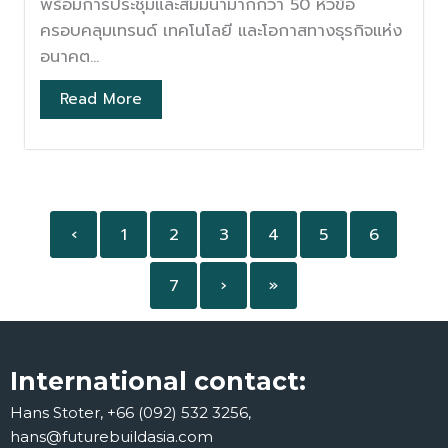
พร้อมการประชุมและสัมมนามากกว่า 50 หัวข้อ
ครอบคลุมเทรนด์ เทคโนโลยี และโอกาสทางธุรกิจแห่ง
อนาคต...
Read More
‹
1
2
3
4
5
6
7
›
»
International contact:
Hans Stoter, +66 (092) 532 3256,
hans@futurebuildasia.com