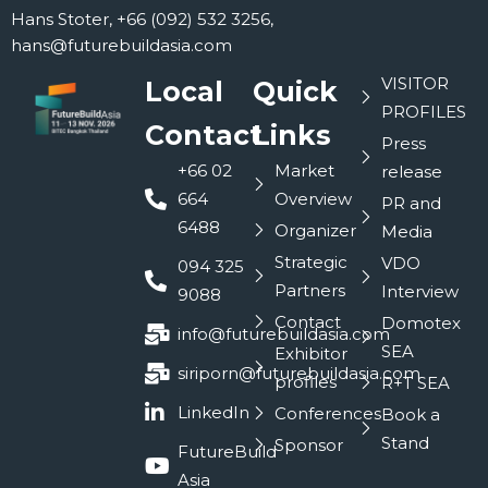
Hans Stoter, +66 (092) 532 3256,
hans@futurebuildasia.com
VISITOR
Local
Quick
PROFILES
Contact
Links
Press
+66 02
Market
release
664
Overview
PR and
6488
Organizer
Media
Strategic
VDO
094 325
Partners
Interview
9088
Contact
Domotex
info@futurebuildasia.com
SEA
Exhibitor
siriporn@futurebuildasia.com
profiles
R+T SEA
LinkedIn
Conferences
Book a
Stand
Sponsor
FutureBuild
Asia